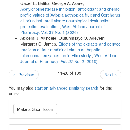
Gaber E. Batiha, George A. Asare,
Acetylcholinesterase inhibition, antioxidant and chemo-
profile values of Xylopia aethiopica fruit and Corchorus
olitorius leaf: preliminary neurological dysfunction
protection evaluation
,
West African Journal of
Pharmacy: Vol. 37 No. 1 (2026)
Abidemi J. Akindele, Olufunmilayo O. Adeyemi,
Margaret O. James,
Effects of the extracts and derived
fractions of four medicinal plants on hepatic
microsomal enzymes: an in-vitro study
,
West African
Journal of Pharmacy: Vol. 27 No. 2 (2016)
11-20 of 103
←
Previous
Next
→
You may also
start an advanced similarity search
for this
article.
Make
Make a Submission
a
Submission