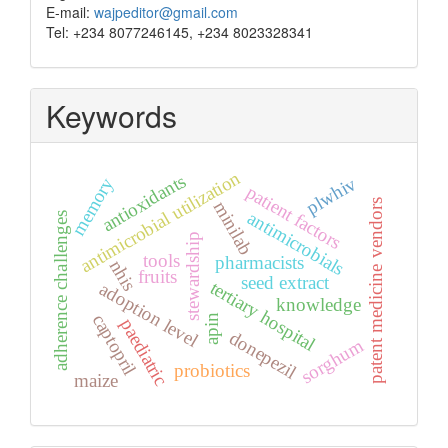
E-mail:
wajpeditor@gmail.com
Tel: +234 8077246145, +234 8023328341
Keywords
antimicrobial utilization
antioxidants
plwhiv
memory
patient factors
patent medicine vendors
minilab
antimicrobials
adherence challenges
stewardship
tools
pharmacists
nhis
fruits
seed extract
tertiary hospital
adoption level
knowledge
captopril
apin
paediatric
donepezil
sorghum
probiotics
maize