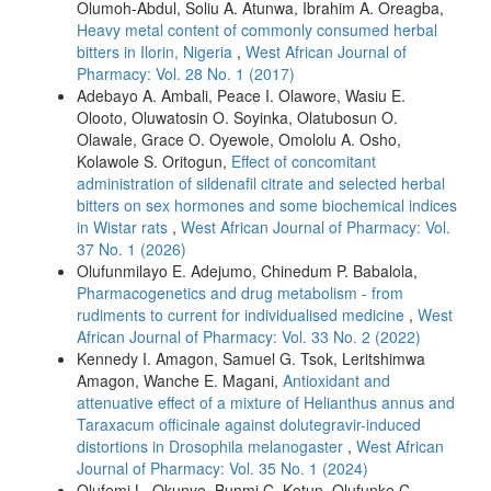
Olumoh-Abdul, Soliu A. Atunwa, Ibrahim A. Oreagba,
Heavy metal content of commonly consumed herbal
bitters in Ilorin, Nigeria
,
West African Journal of
Pharmacy: Vol. 28 No. 1 (2017)
Adebayo A. Ambali, Peace I. Olawore, Wasiu E.
Olooto, Oluwatosin O. Soyinka, Olatubosun O.
Olawale, Grace O. Oyewole, Omololu A. Osho,
Kolawole S. Oritogun,
Effect of concomitant
administration of sildenafil citrate and selected herbal
bitters on sex hormones and some biochemical indices
in Wistar rats
,
West African Journal of Pharmacy: Vol.
37 No. 1 (2026)
Olufunmilayo E. Adejumo, Chinedum P. Babalola,
Pharmacogenetics and drug metabolism - from
rudiments to current for individualised medicine
,
West
African Journal of Pharmacy: Vol. 33 No. 2 (2022)
Kennedy I. Amagon, Samuel G. Tsok, Leritshimwa
Amagon, Wanche E. Magani,
Antioxidant and
attenuative effect of a mixture of Helianthus annus and
Taraxacum officinale against dolutegravir-induced
distortions in Drosophila melanogaster
,
West African
Journal of Pharmacy: Vol. 35 No. 1 (2024)
Olufemi L. Okunye, Bunmi C. Kotun, Olufunke C.