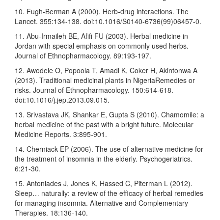
10. Fugh-Berman A (2000). Herb-drug interactions. The
Lancet. 355:134-138. doi:10.1016/S0140-6736(99)06457-0.
11. Abu-Irmaileh BE, Afifi FU (2003). Herbal medicine in
Jordan with special emphasis on commonly used herbs.
Journal of Ethnopharmacology. 89:193-197.
12. Awodele O, Popoola T, Amadi K, Coker H, Akintonwa A
(2013). Traditional medicinal plants in NigeriaRemedies or
risks. Journal of Ethnopharmacology. 150:614-618.
doi:10.1016/j.jep.2013.09.015.
13. Srivastava JK, Shankar E, Gupta S (2010). Chamomile: a
herbal medicine of the past with a bright future. Molecular
Medicine Reports. 3:895-901.
14. Cherniack EP (2006). The use of alternative medicine for
the treatment of insomnia in the elderly. Psychogeriatrics.
6:21-30.
15. Antoniades J, Jones K, Hassed C, Piterman L (2012).
Sleep… naturally: a review of the efficacy of herbal remedies
for managing insomnia. Alternative and Complementary
Therapies. 18:136-140.