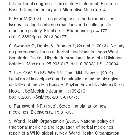
International congress - introductory statement. Evidence-
Based Complementary and Alternative Medicine. 4.
5. Ekor M (2013). The growing use of herbal medicines:
issues relating to adverse reactions and challenges in
monitoring safety. Frontiers in Pharmacology. 4:177.
doi:10.3389/fphar.2013.00177.
6. Awodele O, Daniel A, Popoola T, Salami E (2013). A study
on pharmacovigilance of herbal medicines in Lagos West
Senatorial District, Nigeria. International Journal of Risk and
Safety in Medicine. 25:205-217. doi:10.3233/JRS-130604.
7. Lae KZW, Su SS, Win NN, Than NN, Ngwe H (2019).
Isolation of lasiodiplodin and evaluation of some biological
activities of the stem barks of Phyllanthus albizzioides (Kurz)
Hook. f. SciMedicine Journal. 1:199-216.
doi:10.28991/SciMedJ-2019-0104-5.
8. Farnsworth NR (1988). Screening plants for new
medicines. Biodiversity. 15:81-99.
9. World Health Organization (2005). National policy on
traditional medicine and regulation of herbal medicines:
report of a WHO global survey. World Health Organization.