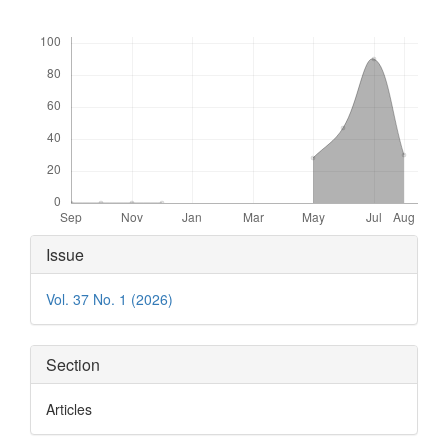
Downloads
Article
Issue
Details
Vol. 37 No. 1 (2026)
Section
Articles