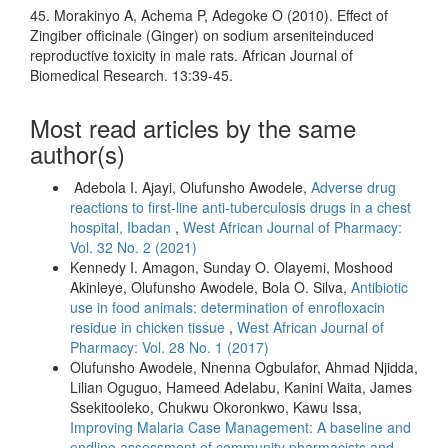
45. Morakinyo A, Achema P, Adegoke O (2010). Effect of
Zingiber officinale (Ginger) on sodium arseniteinduced
reproductive toxicity in male rats. African Journal of
Biomedical Research. 13:39-45.
Most read articles by the same
author(s)
Adebola I. Ajayi, Olufunsho Awodele,
Adverse drug
reactions to first-line anti-tuberculosis drugs in a chest
hospital, Ibadan
,
West African Journal of Pharmacy:
Vol. 32 No. 2 (2021)
Kennedy I. Amagon, Sunday O. Olayemi, Moshood
Akinleye, Olufunsho Awodele, Bola O. Silva,
Antibiotic
use in food animals: determination of enrofloxacin
residue in chicken tissue
,
West African Journal of
Pharmacy: Vol. 28 No. 1 (2017)
Olufunsho Awodele, Nnenna Ogbulafor, Ahmad Njidda,
Lilian Oguguo, Hameed Adelabu, Kanini Waita, James
Ssekitooleko, Chukwu Okoronkwo, Kawu Issa,
Improving Malaria Case Management: A baseline and
endline assessment of community pharmacists and