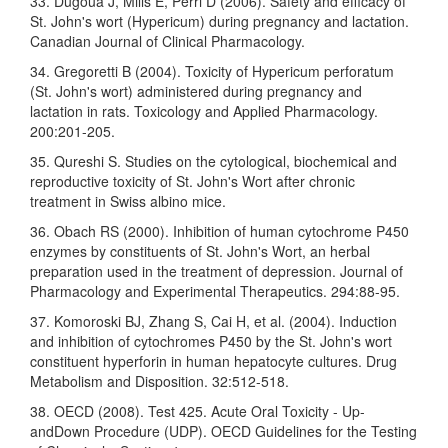
33. Dugoua J, Mills E, Perri D (2006). Safety and efficacy of
St. John's wort (Hypericum) during pregnancy and lactation.
Canadian Journal of Clinical Pharmacology.
34. Gregoretti B (2004). Toxicity of Hypericum perforatum
(St. John's wort) administered during pregnancy and
lactation in rats. Toxicology and Applied Pharmacology.
200:201-205.
35. Qureshi S. Studies on the cytological, biochemical and
reproductive toxicity of St. John's Wort after chronic
treatment in Swiss albino mice.
36. Obach RS (2000). Inhibition of human cytochrome P450
enzymes by constituents of St. John's Wort, an herbal
preparation used in the treatment of depression. Journal of
Pharmacology and Experimental Therapeutics. 294:88-95.
37. Komoroski BJ, Zhang S, Cai H, et al. (2004). Induction
and inhibition of cytochromes P450 by the St. John's wort
constituent hyperforin in human hepatocyte cultures. Drug
Metabolism and Disposition. 32:512-518.
38. OECD (2008). Test 425. Acute Oral Toxicity - Up-
andDown Procedure (UDP). OECD Guidelines for the Testing