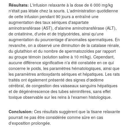
Résultats:
L'infusion relaxante à la dose de 6 000 mg/kg
n'était pas létale chez la souris. L'administration quotidienne
de cette infusion pendant 90 jours a entraîné une
augmentation des taux sériques d'aspartate
aminotransférase (AST), d'alanine aminotransférase (ALT),
de créatinine, d'urée et de triglycérides, ainsi qu'une
augmentation du pourcentage d'anomalies spermatiques. En
revanche, on a observé une diminution de la catalase rénale,
du glutathion et du nombre de spermatozoïdes par rapport
au groupe témoin (solution saline à 10 ml/kg). Cependant,
aucune différence significative n'a été constatée en ce qui
concerne le poids, les paramètres hématologiques, ainsi que
les paramètres antioxydants sériques et hépatiques. Les rats
traités ont également présenté des signes d'œdème
cérébral, de congestion des vaisseaux sanguins hépatiques
et de dégénérescence des tubes séminifères, sans effet
toxique observable sur les reins à l'examen histologique.
Conclusion:
Ces résultats suggèrent que la tisane relaxante
pourrait ne pas être considérée comme sûre en cas
d'exposition prolongée.