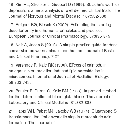
16. Kim HL, Streltzer J, Goebert D (1999). St. John's wort for
depression: a meta-analysis of well-defined clinical trials. The
Journal of Nervous and Mental Disease. 187:532-538.
17. Reigner BG, Blesch K (2002). Estimating the starting
dose for entry into humans: principles and practice.
European Journal of Clinical Pharmacology. 57:835-845.
18. Nair A, Jacob S (2016). A simple practice guide for dose
conversion between animals and human. Journal of Basic
and Clinical Pharmacy. 7:27.
19. Varshney R, Kale RK (1990). Effects of calmodulin
antagonists on radiation-induced lipid peroxidation in
microsomes. International Journal of Radiation Biology.
58:733-743.
20. Beutler E, Duron O, Kelly BM (1963). Improved method
for the determination of blood glutathione. The Journal of
Laboratory and Clinical Medicine. 61:882-888.
21. Habig WH, Pabst MJ, Jakoby WB (1974). Glutathione S-
transferases: the first enzymatic step in mercapturic acid
formation. The Journal of