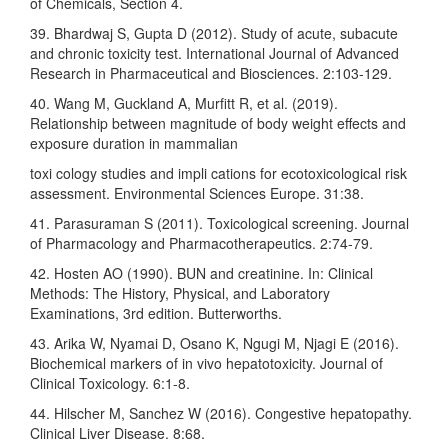
of Chemicals, Section 4.
39. Bhardwaj S, Gupta D (2012). Study of acute, subacute
and chronic toxicity test. International Journal of Advanced
Research in Pharmaceutical and Biosciences. 2:103-129.
40. Wang M, Guckland A, Murfitt R, et al. (2019).
Relationship between magnitude of body weight effects and
exposure duration in mammalian
toxi cology studies and impli cations for ecotoxicological risk
assessment. Environmental Sciences Europe. 31:38.
41. Parasuraman S (2011). Toxicological screening. Journal
of Pharmacology and Pharmacotherapeutics. 2:74-79.
42. Hosten AO (1990). BUN and creatinine. In: Clinical
Methods: The History, Physical, and Laboratory
Examinations, 3rd edition. Butterworths.
43. Arika W, Nyamai D, Osano K, Ngugi M, Njagi E (2016).
Biochemical markers of in vivo hepatotoxicity. Journal of
Clinical Toxicology. 6:1-8.
44. Hilscher M, Sanchez W (2016). Congestive hepatopathy.
Clinical Liver Disease. 8:68.