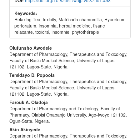
DOI:
https://doi.org/10.82351/wajp.vol37no1.458
Keywords:
Relaxing Tea, toxicity, Matricaria chamomilla, Hypericum
perforatum, insomnia, herbal medicine, tisane
relaxante, toxicité, insomnie, phytothérapie
Main
Olufunsho Awodele
Department of Pharmacology, Therapeutics and Toxicology,
Article
Faculty of Basic Medical Science, University of Lagos
Content
121102, Lagos-State. Nigeria
Temidayo D. Popoola
Department of Pharmacology, Therapeutics and Toxicology,
Faculty of Basic Medical Science, University of Lagos
121102, Lagos-State. Nigeria.
Farouk A. Oladoja
Department of Pharmacology and Toxicology, Faculty of
Pharmacy, Olabisi Onabanjo University, Ago-Iwoye 121102,
Ogun-State. Nigeria.
Akin Akinyede
Department of Pharmacology, Therapeutics and Toxicology,