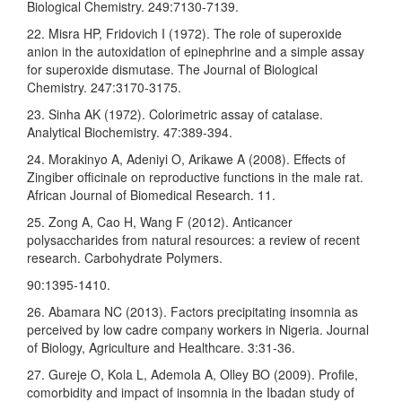
Biological Chemistry. 249:7130-7139.
22. Misra HP, Fridovich I (1972). The role of superoxide
anion in the autoxidation of epinephrine and a simple assay
for superoxide dismutase. The Journal of Biological
Chemistry. 247:3170-3175.
23. Sinha AK (1972). Colorimetric assay of catalase.
Analytical Biochemistry. 47:389-394.
24. Morakinyo A, Adeniyi O, Arikawe A (2008). Effects of
Zingiber officinale on reproductive functions in the male rat.
African Journal of Biomedical Research. 11.
25. Zong A, Cao H, Wang F (2012). Anticancer
polysaccharides from natural resources: a review of recent
research. Carbohydrate Polymers.
90:1395-1410.
26. Abamara NC (2013). Factors precipitating insomnia as
perceived by low cadre company workers in Nigeria. Journal
of Biology, Agriculture and Healthcare. 3:31-36.
27. Gureje O, Kola L, Ademola A, Olley BO (2009). Profile,
comorbidity and impact of insomnia in the Ibadan study of