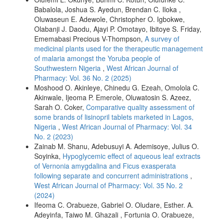
Babalola, Joshua S. Ayedun, Brendan C. Iloka ,
Oluwaseun E. Adewole, Christopher O. Igbokwe,
Olabanji J. Daodu, Ajayi P. Omotayo, Ibitoye S. Friday,
Ememabasi Precious V-Thompson,
A survey of
medicinal plants used for the therapeutic management
of malaria amongst the Yoruba people of
Southwestern Nigeria
,
West African Journal of
Pharmacy: Vol. 36 No. 2 (2025)
Moshood O. Akinleye, Chinedu G. Ezeah, Omolola C.
Akinwale, Ijeoma P. Emerole, Oluwatosin S. Azeez,
Sarah O. Coker,
Comparative quality assessment of
some brands of lisinopril tablets marketed in Lagos,
Nigeria
,
West African Journal of Pharmacy: Vol. 34
No. 2 (2023)
Zainab M. Shanu, Adebusuyi A. Ademisoye, Julius O.
Soyinka,
Hypoglycemic effect of aqueous leaf extracts
of Vernonia amygdalina and Ficus exasperata
following separate and concurrent administrations
,
West African Journal of Pharmacy: Vol. 35 No. 2
(2024)
Ifeoma C. Orabueze, Gabriel O. Oludare, Esther. A.
Adeyinfa, Taiwo M. Ghazali , Fortunia O. Orabueze,