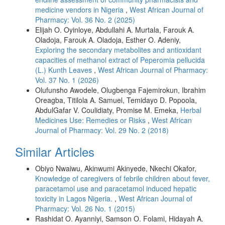
medicine vendors in Nigeria
,
West African Journal of
Pharmacy: Vol. 36 No. 2 (2025)
Elijah O. Oyinloye, Abdullahi A. Murtala, Farouk A.
Oladoja, Farouk A. Oladoja, Esther O. Adeniy,
Exploring the secondary metabolites and antioxidant
capacities of methanol extract of Peperomia pellucida
(L.) Kunth Leaves
,
West African Journal of Pharmacy:
Vol. 37 No. 1 (2026)
Olufunsho Awodele, Olugbenga Fajemirokun, Ibrahim
Oreagba, Titilola A. Samuel, Temidayo D. Popoola,
AbdulGafar V. Coulidiaty, Promise M. Emeka,
Herbal
Medicines Use: Remedies or Risks
,
West African
Journal of Pharmacy: Vol. 29 No. 2 (2018)
Similar Articles
Obiyo Nwaiwu, Akinwumi Akinyede, Nkechi Okafor,
Knowledge of caregivers of febrile children about fever,
paracetamol use and paracetamol induced hepatic
toxicity in Lagos Nigeria.
,
West African Journal of
Pharmacy: Vol. 26 No. 1 (2015)
Rashidat O. Ayanniyi, Samson O. Folami, Hidayah A.