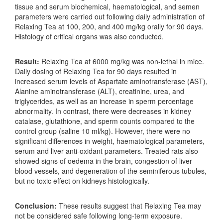
tissue and serum biochemical, haematological, and semen
parameters were carried out following daily administration of
Relaxing Tea at 100, 200, and 400 mg/kg orally for 90 days.
Histology of critical organs was also conducted.
Result:
Relaxing Tea at 6000 mg/kg was non-lethal in mice.
Daily dosing of Relaxing Tea for 90 days resulted in
increased serum levels of Aspartate aminotransferase (AST),
Alanine aminotransferase (ALT), creatinine, urea, and
triglycerides, as well as an increase in sperm percentage
abnormality. In contrast, there were decreases in kidney
catalase, glutathione, and sperm counts compared to the
control group (saline 10 ml/kg). However, there were no
significant differences in weight, haematological parameters,
serum and liver anti-oxidant parameters. Treated rats also
showed signs of oedema in the brain, congestion of liver
blood vessels, and degeneration of the seminiferous tubules,
but no toxic effect on kidneys histologically.
Conclusion:
These results suggest that Relaxing Tea may
not be considered safe following long-term exposure.