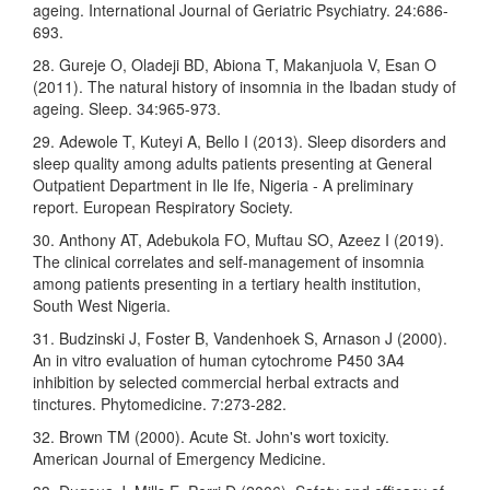
ageing. International Journal of Geriatric Psychiatry. 24:686-
693.
28. Gureje O, Oladeji BD, Abiona T, Makanjuola V, Esan O
(2011). The natural history of insomnia in the Ibadan study of
ageing. Sleep. 34:965-973.
29. Adewole T, Kuteyi A, Bello I (2013). Sleep disorders and
sleep quality among adults patients presenting at General
Outpatient Department in Ile Ife, Nigeria - A preliminary
report. European Respiratory Society.
30. Anthony AT, Adebukola FO, Muftau SO, Azeez I (2019).
The clinical correlates and self-management of insomnia
among patients presenting in a tertiary health institution,
South West Nigeria.
31. Budzinski J, Foster B, Vandenhoek S, Arnason J (2000).
An in vitro evaluation of human cytochrome P450 3A4
inhibition by selected commercial herbal extracts and
tinctures. Phytomedicine. 7:273-282.
32. Brown TM (2000). Acute St. John's wort toxicity.
American Journal of Emergency Medicine.