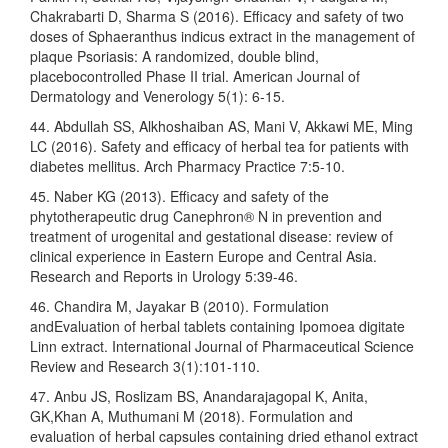
Chakrabarti D, Sharma S (2016). Efficacy and safety of two
doses of Sphaeranthus indicus extract in the management of
plaque Psoriasis: A randomized, double blind,
placebocontrolled Phase II trial. American Journal of
Dermatology and Venerology 5(1): 6-15.
44. Abdullah SS, Alkhoshaiban AS, Mani V, Akkawi ME, Ming
LC (2016). Safety and efficacy of herbal tea for patients with
diabetes mellitus. Arch Pharmacy Practice 7:5-10.
45. Naber KG (2013). Efficacy and safety of the
phytotherapeutic drug Canephron® N in prevention and
treatment of urogenital and gestational disease: review of
clinical experience in Eastern Europe and Central Asia.
Research and Reports in Urology 5:39-46.
46. Chandira M, Jayakar B (2010). Formulation
andEvaluation of herbal tablets containing Ipomoea digitate
Linn extract. International Journal of Pharmaceutical Science
Review and Research 3(1):101-110.
47. Anbu JS, Roslizam BS, Anandarajagopal K, Anita,
GK,Khan A, Muthumani M (2018). Formulation and
evaluation of herbal capsules containing dried ethanol extract