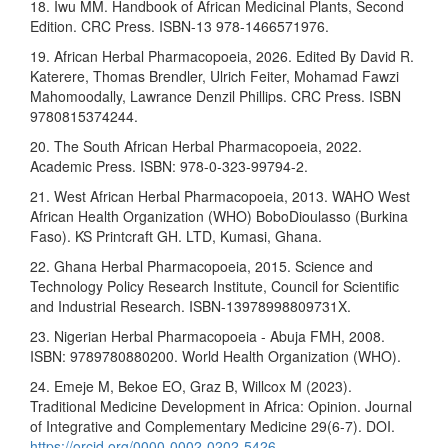
18. Iwu MM. Handbook of African Medicinal Plants, Second
Edition. CRC Press. ISBN-13 978-1466571976.
19. African Herbal Pharmacopoeia, 2026. Edited By David R.
Katerere, Thomas Brendler, Ulrich Feiter, Mohamad Fawzi
Mahomoodally, Lawrance Denzil Phillips. CRC Press. ISBN
9780815374244.
20. The South African Herbal Pharmacopoeia, 2022.
Academic Press. ISBN: 978-0-323-99794-2.
21. West African Herbal Pharmacopoeia, 2013. WAHO West
African Health Organization (WHO) BoboDioulasso (Burkina
Faso). KS Printcraft GH. LTD, Kumasi, Ghana.
22. Ghana Herbal Pharmacopoeia, 2015. Science and
Technology Policy Research Institute, Council for Scientific
and Industrial Research. ISBN-13978998809731X.
23. Nigerian Herbal Pharmacopoeia - Abuja FMH, 2008.
ISBN: 9789780880200. World Health Organization (WHO).
24. Emeje M, Bekoe EO, Graz B, Willcox M (2023).
Traditional Medicine Development in Africa: Opinion. Journal
of Integrative and Complementary Medicine 29(6-7). DOI.
https://orcid.org/0000-0002-0202-5426
.