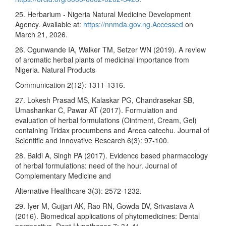
25. Herbarium - Nigeria Natural Medicine Development
Agency. Available at:
https://nnmda.gov.ng.Accessed
on
March 21, 2026.
26. Ogunwande IA, Walker TM, Setzer WN (2019). A review
of aromatic herbal plants of medicinal importance from
Nigeria. Natural Products
Communication 2(12): 1311-1316.
27. Lokesh Prasad MS, Kalaskar PG, Chandrasekar SB,
Umashankar C, Pawar AT (2017). Formulation and
evaluation of herbal formulations (Ointment, Cream, Gel)
containing Tridax procumbens and Areca catechu. Journal of
Scientific and Innovative Research 6(3): 97-100.
28. Baldi A, Singh PA (2017). Evidence based pharmacology
of herbal formulations: need of the hour. Journal of
Complementary Medicine and
Alternative Healthcare 3(3): 2572-1232.
29. Iyer M, Gujjari AK, Rao RN, Gowda DV, Srivastava A
(2016). Biomedical applications of phytomedicines: Dental