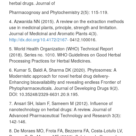
herbal drugs. Journal of
Pharmacognosy and Phytochemistry 2(5): 115-119.
4. Azwanida NN (2015). A review on the extraction methods
use in medicinal plants, principle, strength and limitation.
Journal of Medicinal and Aromatic Plants 4(3).
http://dx.doi.org/10.4172/2167-
0412.100016.
5. World Health Organization (WHO) Technical Report
(2018). Series no. 1010. WHO Guidelines on Good Herbal
Processing Practices for Herbal Medicines.
6. Kumar S, Baldi A, Sharma DK (2020). Phytosomes: A
Modernistic approach for novel herbal drug delivery-
Enhancing bioavailability and revealing endless Frontier of
Phytopharmaceuticals. Journal of Developing Drugs 9(2).
DOI: 10.35248/2329-6631.20.9.195.
7. Ansari SH, Islam F, Sameem M (2012). Influence of
nanotechnology on herbal drugs: A review. Journal of
Advanced Pharmaceutical Technology and Research 3(3):
142-146.
8. De Moraes MO, Frota FA, Bezzerra FA, Costa-Lotufo LV,