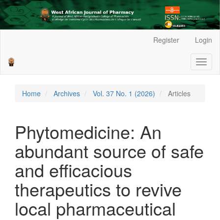
Main
Register
Login
Navigation
Main
Toggl
Content
naviga
Sidebar
Home
Archives
Vol. 37 No. 1 (2026)
Articles
Phytomedicine: An
abundant source of safe
and efficacious
therapeutics to revive
local pharmaceutical