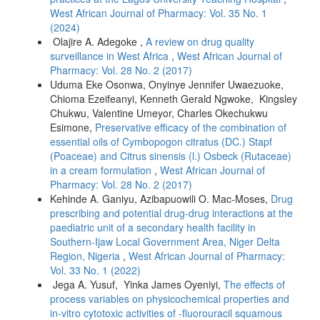
West African Journal of Pharmacy: Vol. 35 No. 1
(2024)
Olajire A. Adegoke ,
A review on drug quality
surveillance in West Africa
,
West African Journal of
Pharmacy: Vol. 28 No. 2 (2017)
Uduma Eke Osonwa, Onyinye Jennifer Uwaezuoke,
Chioma Ezeifeanyi, Kenneth Gerald Ngwoke, Kingsley
Chukwu, Valentine Umeyor, Charles Okechukwu
Esimone,
Preservative efficacy of the combination of
essential oils of Cymbopogon citratus (DC.) Stapf
(Poaceae) and Citrus sinensis (l.) Osbeck (Rutaceae)
in a cream formulation
,
West African Journal of
Pharmacy: Vol. 28 No. 2 (2017)
Kehinde A. Ganiyu, Azibapuowili O. Mac-Moses,
Drug
prescribing and potential drug-drug interactions at the
paediatric unit of a secondary health facility in
Southern-Ijaw Local Government Area, Niger Delta
Region, Nigeria
,
West African Journal of Pharmacy:
Vol. 33 No. 1 (2022)
Jega A. Yusuf, Yinka James Oyeniyi,
The effects of
process variables on physicochemical properties and
in-vitro cytotoxic activities of -fluorouracil squamous