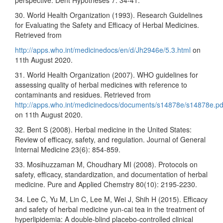
perspective. Dent Hypotheses 7: 34-41.
30. World Health Organization (1993). Research Guidelines
for Evaluating the Safety and Efficacy of Herbal Medicines.
Retrieved from
http://apps.who.int/medicinedocs/en/d/Jh2946e/5.3.html
on
11th August 2020.
31. World Health Organization (2007). WHO guidelines for
assessing quality of herbal medicines with reference to
contaminants and residues. Retrieved from
http://apps.who.int/medicinedocs/documents/s14878e/s14878e.pd
on 11th August 2020.
32. Bent S (2008). Herbal medicine in the United States:
Review of efficacy, safety, and regulation. Journal of General
Internal Medicine 23(6): 854-859.
33. Mosihuzzaman M, Choudhary MI (2008). Protocols on
safety, efficacy, standardization, and documentation of herbal
medicine. Pure and Applied Chemstry 80(10): 2195-2230.
34. Lee C, Yu M, Lin C, Lee M, Wei J, Shih H (2015). Efficacy
and safety of herbal medicine yun-cai tea in the treatment of
hyperlipidemia: A double-blind placebo-controlled clinical