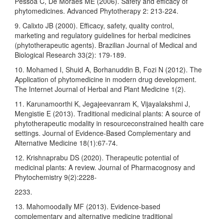
Pessoa C, De Moraes ME (2006). Safety and efficacy of
phytomedicines. Advanced Phytotherapy 2: 213-224.
9. Calixto JB (2000). Efficacy, safety, quality control,
marketing and regulatory guidelines for herbal medicines
(phytotherapeutic agents). Brazilian Journal of Medical and
Biological Research 33(2): 179-189.
10. Mohamed I, Shuid A, Borhanuddin B, Fozi N (2012). The
Application of phytomedicine in modern drug development.
The Internet Journal of Herbal and Plant Medicine 1(2).
11. Karunamoorthi K, Jegajeevanram K, Vijayalakshmi J,
Mengistie E (2013). Traditional medicinal plants: A source of
phytotherapeutic modality in resourceconstrained health care
settings. Journal of Evidence-Based Complementary and
Alternative Medicine 18(1):67-74.
12. Krishnaprabu DS (2020). Therapeutic potential of
medicinal plants: A review. Journal of Pharmacognosy and
Phytochemistry 9(2):2228-
2233.
13. Mahomoodally MF (2013). Evidence-based
complementary and alternative medicine traditional