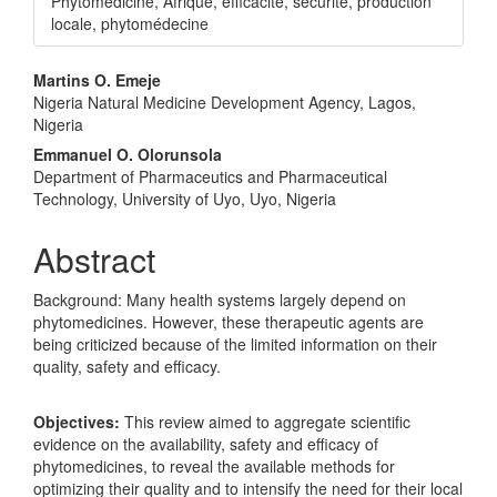
Phytomedicine, Afrique, efficacité, sécurité, production
locale, phytomédecine
Main
Martins O. Emeje
Nigeria Natural Medicine Development Agency, Lagos,
Article
Nigeria
Content
Emmanuel O. Olorunsola
Department of Pharmaceutics and Pharmaceutical
Technology, University of Uyo, Uyo, Nigeria
Abstract
Background: Many health systems largely depend on
phytomedicines. However, these therapeutic agents are
being criticized because of the limited information on their
quality, safety and efficacy.
Objectives:
This review aimed to aggregate scientific
evidence on the availability, safety and efficacy of
phytomedicines, to reveal the available methods for
optimizing their quality and to intensify the need for their local