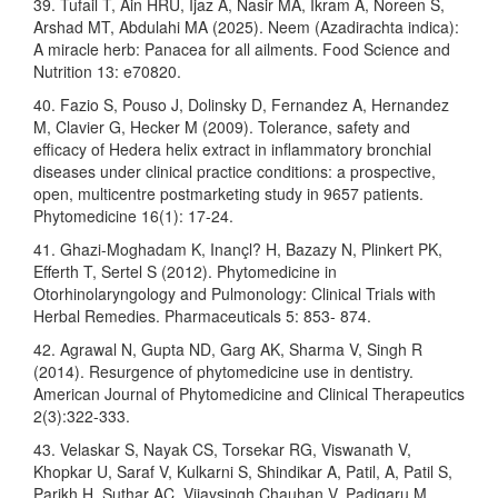
39. Tufail T, Ain HRU, Ijaz A, Nasir MA, Ikram A, Noreen S,
Arshad MT, Abdulahi MA (2025). Neem (Azadirachta indica):
A miracle herb: Panacea for all ailments. Food Science and
Nutrition 13: e70820.
40. Fazio S, Pouso J, Dolinsky D, Fernandez A, Hernandez
M, Clavier G, Hecker M (2009). Tolerance, safety and
efficacy of Hedera helix extract in inflammatory bronchial
diseases under clinical practice conditions: a prospective,
open, multicentre postmarketing study in 9657 patients.
Phytomedicine 16(1): 17-24.
41. Ghazi-Moghadam K, Inançl? H, Bazazy N, Plinkert PK,
Efferth T, Sertel S (2012). Phytomedicine in
Otorhinolaryngology and Pulmonology: Clinical Trials with
Herbal Remedies. Pharmaceuticals 5: 853- 874.
42. Agrawal N, Gupta ND, Garg AK, Sharma V, Singh R
(2014). Resurgence of phytomedicine use in dentistry.
American Journal of Phytomedicine and Clinical Therapeutics
2(3):322-333.
43. Velaskar S, Nayak CS, Torsekar RG, Viswanath V,
Khopkar U, Saraf V, Kulkarni S, Shindikar A, Patil, A, Patil S,
Parikh H, Suthar AC, Vijaysingh Chauhan V, Padigaru M,