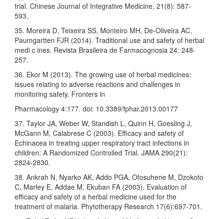
trial. Chinese Journal of Integrative Medicine, 21(8): 587-
593.
35. Moreira D, Teixeira SS, Monteiro MH, De-Oliveira AC,
Paumgartten FJR (2014). Traditional use and safety of herbal
medi c ines. Revista Brasileira de Farmacognosia 24: 248-
257.
36. Ekor M (2013). The growing use of herbal medicines:
issues relating to adverse reactions and challenges in
monitoring safety. Fronters in
Pharmacology 4:177. doi: 10.3389/fphar.2013.00177
37. Taylor JA, Weber W, Standish L, Quinn H, Goesling J,
McGann M, Calabrese C (2003). Efficacy and safety of
Echinacea in treating upper respiratory tract infections in
children: A Randomized Controlled Trial. JAMA 290(21):
2824-2830.
38. Ankrah N, Nyarko AK, Addo PGA, Ofosuhene M, Dzokoto
C, Marley E, Addae M, Ekuban FA (2003). Evaluation of
efficacy and safety of a herbal medicine used for the
treatment of malaria. Phytotherapy Research 17(6):697-701.