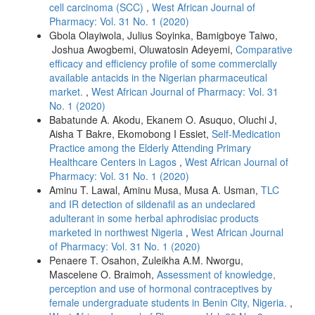
cell carcinoma (SCC)
,
West African Journal of
Pharmacy: Vol. 31 No. 1 (2020)
Gbola Olayiwola, Julius Soyinka, Bamigboye Taiwo,
Joshua Awogbemi, Oluwatosin Adeyemi,
Comparative
efficacy and efficiency profile of some commercially
available antacids in the Nigerian pharmaceutical
market.
,
West African Journal of Pharmacy: Vol. 31
No. 1 (2020)
Babatunde A. Akodu, Ekanem O. Asuquo, Oluchi J,
Aisha T Bakre, Ekomobong I Essiet,
Self-Medication
Practice among the Elderly Attending Primary
Healthcare Centers in Lagos
,
West African Journal of
Pharmacy: Vol. 31 No. 1 (2020)
Aminu T. Lawal, Aminu Musa, Musa A. Usman,
TLC
and IR detection of sildenafil as an undeclared
adulterant in some herbal aphrodisiac products
marketed in northwest Nigeria
,
West African Journal
of Pharmacy: Vol. 31 No. 1 (2020)
Penaere T. Osahon, Zuleikha A.M. Nworgu,
Mascelene O. Braimoh,
Assessment of knowledge,
perception and use of hormonal contraceptives by
female undergraduate students in Benin City, Nigeria.
,