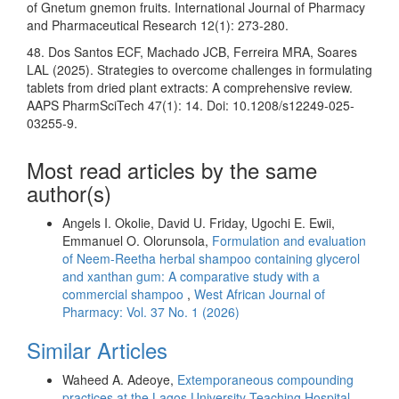
of Gnetum gnemon fruits. International Journal of Pharmacy
and Pharmaceutical Research 12(1): 273-280.
48. Dos Santos ECF, Machado JCB, Ferreira MRA, Soares
LAL (2025). Strategies to overcome challenges in formulating
tablets from dried plant extracts: A comprehensive review.
AAPS PharmSciTech 47(1): 14. Doi: 10.1208/s12249-025-
03255-9.
Most read articles by the same
author(s)
Angels I. Okolie, David U. Friday, Ugochi E. Ewii,
Emmanuel O. Olorunsola,
Formulation and evaluation
of Neem-Reetha herbal shampoo containing glycerol
and xanthan gum: A comparative study with a
commercial shampoo
,
West African Journal of
Pharmacy: Vol. 37 No. 1 (2026)
Similar Articles
Waheed A. Adeoye,
Extemporaneous compounding
practices at the Lagos University Teaching Hospital
,