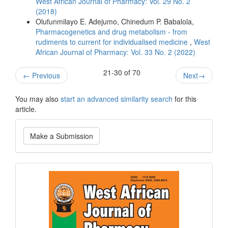
West African Journal of Pharmacy: Vol. 29 No. 2
(2018)
Olufunmilayo E. Adejumo, Chinedum P. Babalola,
Pharmacogenetics and drug metabolism - from
rudiments to current for individualised medicine
,
West
African Journal of Pharmacy: Vol. 33 No. 2 (2022)
21-30 of 70
←
Previous
Next
→
You may also
start an advanced similarity search
for this
article.
Make
Make a Submission
a
Submission
Current
Issue