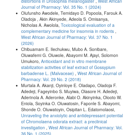
distortions in Drosophila melanogaster
,
West African
Journal of Pharmacy: Vol. 35 No. 1 (2024)
Olufunsho Awodele, Temidayo D. Popoola, Farouk A.
Oladoja , Akin Akinyede, Adeola S. Omisanya,
Nicholas A. Awolola,
Toxicological evaluation of a
complementary medicine for insomnia in rodents
,
West African Journal of Pharmacy: Vol. 37 No. 1
(2026)
Chibuamam E. Ilechukwu, Mubo A. Sonibare,
Oluwafemi G. Oluwole, Abayomi M. Ajayi, Solomon
Umukoro,
Antioxidant and in vitro membrane
stabilization activities of leaf extract of Gossypium
barbadense L. (Malvaceae)
,
West African Journal of
Pharmacy: Vol. 29 No. 2 (2018)
Murtala A. Akanji, Oyinloye E. Oladapo, Oladoja F.
Adedeji, Fageyinbo S. Muyiwa, Olasore H. Adedeji,
Aderinola A. Aderonke, Alabi O. Akinyinka, Olooto W.
Eniola, Soyinka O. Oluwatosin, Faponle S. Abayomi,
Shonde O. Oluwatoyin, Osipitan L. Edatomolaosi,
Unraveling the anxiolytic and antidepressant potential
of Chromolaena odorata extract: a preclinical
investigation
,
West African Journal of Pharmacy: Vol.
36 No. 1 (2025)