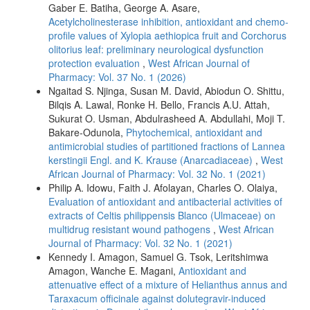
Gaber E. Batiha, George A. Asare,
Acetylcholinesterase inhibition, antioxidant and chemo-
profile values of Xylopia aethiopica fruit and Corchorus
olitorius leaf: preliminary neurological dysfunction
protection evaluation
,
West African Journal of
Pharmacy: Vol. 37 No. 1 (2026)
Ngaitad S. Njinga, Susan M. David, Abiodun O. Shittu,
Bilqis A. Lawal, Ronke H. Bello, Francis A.U. Attah,
Sukurat O. Usman, Abdulrasheed A. Abdullahi, Moji T.
Bakare-Odunola,
Phytochemical, antioxidant and
antimicrobial studies of partitioned fractions of Lannea
kerstingii Engl. and K. Krause (Anarcadiaceae)
,
West
African Journal of Pharmacy: Vol. 32 No. 1 (2021)
Philip A. Idowu, Faith J. Afolayan, Charles O. Olaiya,
Evaluation of antioxidant and antibacterial activities of
extracts of Celtis philippensis Blanco (Ulmaceae) on
multidrug resistant wound pathogens
,
West African
Journal of Pharmacy: Vol. 32 No. 1 (2021)
Kennedy I. Amagon, Samuel G. Tsok, Leritshimwa
Amagon, Wanche E. Magani,
Antioxidant and
attenuative effect of a mixture of Helianthus annus and
Taraxacum officinale against dolutegravir-induced