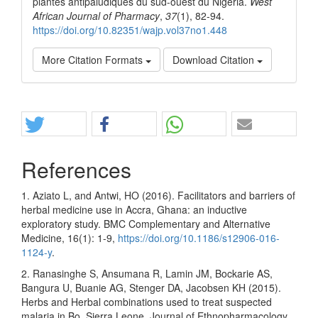
plantes antipaludiques du sud-ouest du Nigéria.
West
African Journal of Pharmacy
,
37
(1), 82-94.
https://doi.org/10.82351/wajp.vol37no1.448
More Citation Formats
Download Citation
Share
References
1. Aziato L, and Antwi, HO (2016). Facilitators and barriers of
herbal medicine use in Accra, Ghana: an inductive
exploratory study. BMC Complementary and Alternative
Medicine, 16(1): 1-9,
https://doi.org/10.1186/s12906-016-
1124-y
.
2. Ranasinghe S, Ansumana R, Lamin JM, Bockarie AS,
Bangura U, Buanie AG, Stenger DA, Jacobsen KH (2015).
Herbs and Herbal combinations used to treat suspected
malaria in Bo, Sierra Leone. Journal of Ethnopharmacology