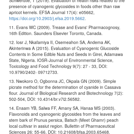
Schwerdtle, T (2019). Evaluation of health risks related to the
presence of cyanogenic glycosides in foods other than raw
apricot kernels. EFSA Journal 17(4): e05662,
https://doi.org/10.2903/j.efsa.2019.5662
.
11. Evans WC (2009). Trease and Evans' Pharmacognosy,
16th Edition. Saunders Elsevier Toronto, Canada.
12. Iosr J, Nkafamiya II, Osemeahon SA, Andema AK,
Akinterinwa A (2015). Evaluation of Cyanogenic Glucoside
Contents in Some Edible Nuts and Seeds in Girei, Adamawa
State, Nigeria. IOSR-Journal of Environmental Science,
Toxicology and Food Technology 9(7): 27 - 33, DOI:
10.9790/2402- 09712733.
13. Nwokoro O, Ogbonna JC, Okpala GN (2009). Simple
picrate method for the determination of cyanide in Cassava
flour. Journal of Biological Research and Biotechnology 7(2):
502-504, DOI: 10.4314/br.v7i2.56582.
14. Enaam YB, Salwa FF, Amany SA, Hanaa MS (2003).
Flavonoids and cyanogenic glycosides from the leaves and
stem bark of Prunus persica, Batsch (Meet Ghamr) peach
local cultivar in assiut region. Bullettin of Pharmaceutical
Sciences 26: 55-66, DOI: 10.21608/bfsa.2003.65468.