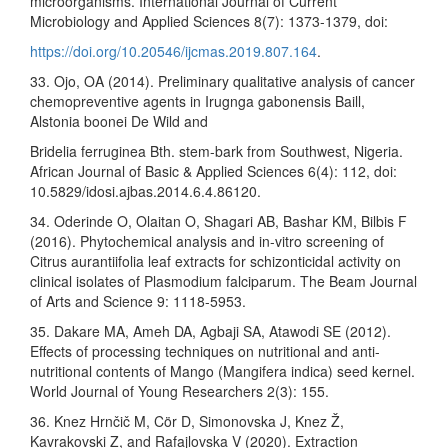
microorganisms. International Journal of Current
Microbiology and Applied Sciences 8(7): 1373-1379, doi:
https://doi.org/10.20546/ijcmas.2019.807.164
.
33. Ojo, OA (2014). Preliminary qualitative analysis of cancer
chemopreventive agents in Irugnga gabonensis Baill,
Alstonia boonei De Wild and
Bridelia ferruginea Bth. stem-bark from Southwest, Nigeria.
African Journal of Basic & Applied Sciences 6(4): 112, doi:
10.5829/idosi.ajbas.2014.6.4.86120.
34. Oderinde O, Olaitan O, Shagari AB, Bashar KM, Bilbis F
(2016). Phytochemical analysis and in-vitro screening of
Citrus aurantiifolia leaf extracts for schizonticidal activity on
clinical isolates of Plasmodium falciparum. The Beam Journal
of Arts and Science 9: 1118-5953.
35. Dakare MA, Ameh DA, Agbaji SA, Atawodi SE (2012).
Effects of processing techniques on nutritional and anti-
nutritional contents of Mango (Mangifera indica) seed kernel.
World Journal of Young Researchers 2(3): 155.
36. Knez Hrnčič M, Cör D, Simonovska J, Knez Ž,
Kavrakovski Z, and Rafajlovska V (2020). Extraction