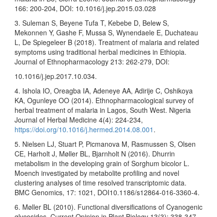
166: 200-204, DOI: 10.1016/j.jep.2015.03.028
3. Suleman S, Beyene Tufa T, Kebebe D, Belew S,
Mekonnen Y, Gashe F, Mussa S, Wynendaele E, Duchateau
L, De Spiegeleer B (2018). Treatment of malaria and related
symptoms using traditional herbal medicines in Ethiopia.
Journal of Ethnopharmacology 213: 262-279, DOI:
10.1016/j.jep.2017.10.034.
4. Ishola IO, Oreagba IA, Adeneye AA, Adirije C, Oshikoya
KA, Ogunleye OO (2014). Ethnopharmacological survey of
herbal treatment of malaria in Lagos, South West. Nigeria
Journal of Herbal Medicine 4(4): 224-234,
https://doi.org/10.1016/j.hermed.2014.08.001
.
5. Nielsen LJ, Stuart P, Picmanova M, Rasmussen S, Olsen
CE, Harholt J, Møller BL, Bjarnholt N (2016). Dhurrin
metabolism in the developing grain of Sorghum bicolor L.
Moench investigated by metabolite profiling and novel
clustering analyses of time resolved transcriptomic data.
BMC Genomics, 17: 1021, DOI10.1186/s12864-016-3360-4.
6. Møller BL (2010). Functional diversifications of Cyanogenic
glycosides. Current Opinion in Plant Biology 13(3): 338-347,