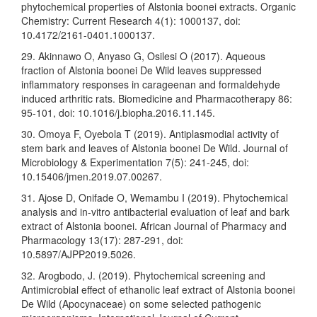
phytochemical properties of Alstonia boonei extracts. Organic
Chemistry: Current Research 4(1): 1000137, doi:
10.4172/2161-0401.1000137.
29. Akinnawo O, Anyaso G, Osilesi O (2017). Aqueous
fraction of Alstonia boonei De Wild leaves suppressed
inflammatory responses in carageenan and formaldehyde
induced arthritic rats. Biomedicine and Pharmacotherapy 86:
95-101, doi: 10.1016/j.biopha.2016.11.145.
30. Omoya F, Oyebola T (2019). Antiplasmodial activity of
stem bark and leaves of Alstonia boonei De Wild. Journal of
Microbiology & Experimentation 7(5): 241-245, doi:
10.15406/jmen.2019.07.00267.
31. Ajose D, Onifade O, Wemambu I (2019). Phytochemical
analysis and in-vitro antibacterial evaluation of leaf and bark
extract of Alstonia boonei. African Journal of Pharmacy and
Pharmacology 13(17): 287-291, doi:
10.5897/AJPP2019.5026.
32. Arogbodo, J. (2019). Phytochemical screening and
Antimicrobial effect of ethanolic leaf extract of Alstonia boonei
De Wild (Apocynaceae) on some selected pathogenic