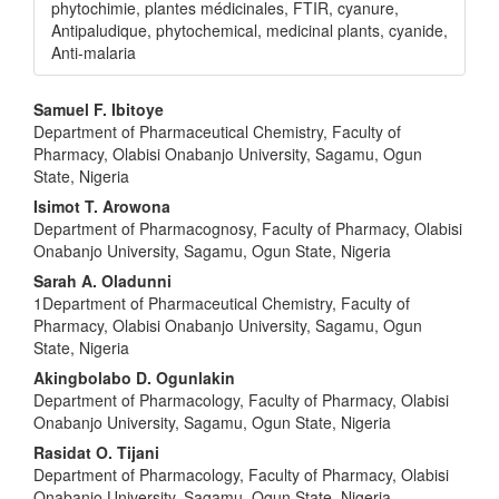
phytochimie, plantes médicinales, FTIR, cyanure,
Antipaludique, phytochemical, medicinal plants, cyanide,
Anti-malaria
Main
Samuel F. Ibitoye
Department of Pharmaceutical Chemistry, Faculty of
Article
Pharmacy, Olabisi Onabanjo University, Sagamu, Ogun
Content
State, Nigeria
Isimot T. Arowona
Department of Pharmacognosy, Faculty of Pharmacy, Olabisi
Onabanjo University, Sagamu, Ogun State, Nigeria
Sarah A. Oladunni
1Department of Pharmaceutical Chemistry, Faculty of
Pharmacy, Olabisi Onabanjo University, Sagamu, Ogun
State, Nigeria
Akingbolabo D. Ogunlakin
Department of Pharmacology, Faculty of Pharmacy, Olabisi
Onabanjo University, Sagamu, Ogun State, Nigeria
Rasidat O. Tijani
Department of Pharmacology, Faculty of Pharmacy, Olabisi
Onabanjo University, Sagamu, Ogun State, Nigeria