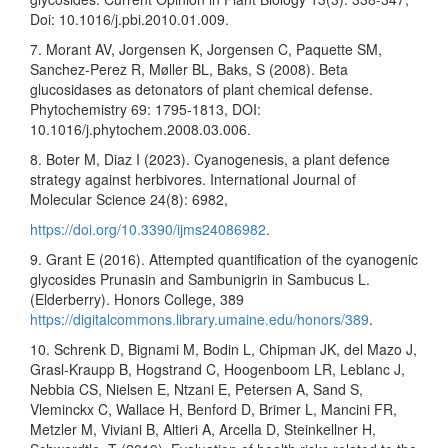
Doi: 10.1016/j.pbi.2010.01.009.
7. Morant AV, Jorgensen K, Jorgensen C, Paquette SM,
Sanchez-Perez R, Møller BL, Baks, S (2008). Beta
glucosidases as detonators of plant chemical defense.
Phytochemistry 69: 1795-1813, DOI:
10.1016/j.phytochem.2008.03.006.
8. Boter M, Diaz I (2023). Cyanogenesis, a plant defence
strategy against herbivores. International Journal of
Molecular Science 24(8): 6982,
https://doi.org/10.3390/ijms24086982
.
9. Grant E (2016). Attempted quantification of the cyanogenic
glycosides Prunasin and Sambunigrin in Sambucus L.
(Elderberry). Honors College, 389
https://digitalcommons.library.umaine.edu/honors/389
.
10. Schrenk D, Bignami M, Bodin L, Chipman JK, del Mazo J,
Grasl-Kraupp B, Hogstrand C, Hoogenboom LR, Leblanc J,
Nebbia CS, Nielsen E, Ntzani E, Petersen A, Sand S,
Vleminckx C, Wallace H, Benford D, Brimer L, Mancini FR,
Metzler M, Viviani B, Altieri A, Arcella D, Steinkellner H,