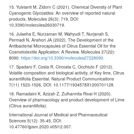
15. Yulvianti M, Zidorn C (2021). Chemical Diversity of Plant
Cyanogenic Glycosides: An overview of reported natural
products, Molecules 26(3): 719, DOI:
10.3390/molecules26030719.
16. Julaeha E, Nurzaman M, Wahyudi T, Nurjanah S,
Permadi N, Anshori JA (2022). The Development of the
Antibacterial Microcapsules of Citrus Essential Oil for the
Cosmetotextile Application: A Review. Molecules 27(22):
8090.
https://doi.org/10.3390/molecules27228090
.
17. Spadaro F, Costa R, Circosta C, Occhiuto F (2012).
Volatile composition and biological activity, of Key lime, Citrus
aurantiifolia Essential. Natural Product Communications
7(11) 1523-1526, DOI: 10.1177/1934578X1200701128.
18. Ramadaini K, Azizah Z, Zulharmita Rivai H (2020).
Overview of pharmacology and product development of Lime
(Citrus aurantiifolia).
International Journal of Medical and Pharmaceutical
Sciences 5(12): 35-45, DOI:
10.47760/ijpsm.2020.v05i12.007.