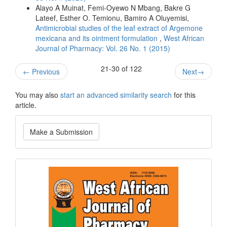
Alayo A Muinat, Femi-Oyewo N Mbang, Bakre G
Lateef, Esther O. Temionu, Bamiro A Oluyemisi,
Antimicrobial studies of the leaf extract of Argemone
mexicana and its ointment formulation
,
West African
Journal of Pharmacy: Vol. 26 No. 1 (2015)
21-30 of 122
←
Previous
Next
→
You may also
start an advanced similarity search
for this
article.
Make
Make a Submission
a
Submission
Current
Issue