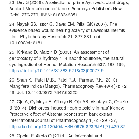
23. Dev S (2006). A selection of prime Ayurvedic plant drugs,
Ancient-Mordern concordance. Anamaya Publishers New
Delhi, 276-279, ISBN: 8188342351.
24. Nayak BS, Isitor G, Davis EM, Pillai GK (2007). The
evidence based wound healing activity of Lawsonia inermis
Linn. Phytotherapy Research 21: 827-831, doi:
10.1002/ptr.2181.
25. Kirkland D, Marzin D (2003). An assessment of
genotoxicity of 2-hydroxy-1, 4-naphthoquinone, the natural
dye ingredient of Henna. Mutation Research 537: 183-199,
https://doi.org/10.1016/S1383-5718(03)00077-9
26. Shah K., Patel M.B., Patel R.J., Parmar, P.K. (2010).
Mangifera indica (Mango). Pharmacognosy Review 4(7): 42-
48, doi: 10.4103/0973-7847.65325.
27. Ojo A, Oyinloye E, Ajiboye B, Ojo AB, Akintayo C, Okezie
B (2014). Dichlorvos induced nephrotoxicity in rats' kidney:
Protective effect of Alstonia boonei stem bark extract.
International Journal of Pharmacognosy 1(7): 429-437,
http://dx.doi.org/10.13040/IJPSR.0975-8232IJP1(7).429-37
28. Opoku F, Akoto O (2014). Antimicrobial and