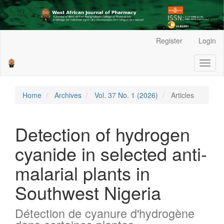
Main
Register
Login
Navigation
Main
Toggl
Content
naviga
Sidebar
Home
Archives
Vol. 37 No. 1 (2026)
Articles
Detection of hydrogen
cyanide in selected anti-
malarial plants in
Southwest Nigeria
Détection de cyanure d'hydrogène