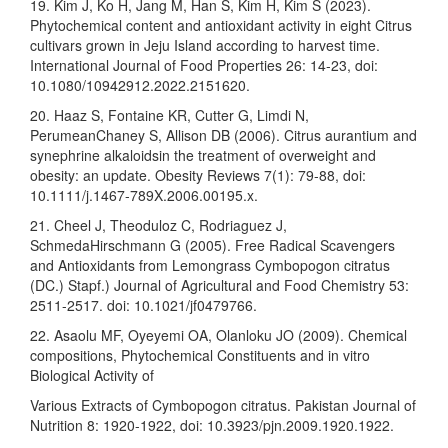
19. Kim J, Ko H, Jang M, Han S, Kim H, Kim S (2023).
Phytochemical content and antioxidant activity in eight Citrus
cultivars grown in Jeju Island according to harvest time.
International Journal of Food Properties 26: 14-23, doi:
10.1080/10942912.2022.2151620.
20. Haaz S, Fontaine KR, Cutter G, Limdi N,
PerumeanChaney S, Allison DB (2006). Citrus aurantium and
synephrine alkaloidsin the treatment of overweight and
obesity: an update. Obesity Reviews 7(1): 79-88, doi:
10.1111/j.1467-789X.2006.00195.x.
21. Cheel J, Theoduloz C, Rodriaguez J,
SchmedaHirschmann G (2005). Free Radical Scavengers
and Antioxidants from Lemongrass Cymbopogon citratus
(DC.) Stapf.) Journal of Agricultural and Food Chemistry 53:
2511-2517. doi: 10.1021/jf0479766.
22. Asaolu MF, Oyeyemi OA, Olanloku JO (2009). Chemical
compositions, Phytochemical Constituents and in vitro
Biological Activity of
Various Extracts of Cymbopogon citratus. Pakistan Journal of
Nutrition 8: 1920-1922, doi: 10.3923/pjn.2009.1920.1922.