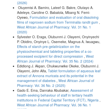
(2026)
Oluyemisi A. Bamiro, Lateef G. Bakre, Olutayo A.
Adeleye, Caroline O. Babalola, Mbang N. Femi-
Oyewo,
Formulation and evaluation of oral dissolving
films of naproxen sodium from Terminalia randii gum
,
West African Journal of Pharmacy: Vol. 31 No. 1
(2020)
Sylvester O. Eraga, Olubunmi J. Olayemi, Onyinyechi
P. Obidiro, Onyinye L. Osemeke, Magnus A. Iwuagwu,
Effects of starch pre-gelatinization on the
physicochemical and tableting properties of a co-
processed excipient for direct compression
,
West
African Journal of Pharmacy: Vol. 35 No. 2 (2024)
Edidiong J. Akpan, Chukwunwike Okeke, Olubunmi J.
Olayemi, John Alfa,
Tablet formulation of aqueous leaf
extract of Annona muricata and its potential in the
management of diabetes
,
West African Journal of
Pharmacy: Vol. 36 No. 2 (2025)
Gado E. Ema, Danraka Abubakar,
Assessment of
health-seeking behaviour of staff in tertiary health
institutions in Federal Capital Territory (FCT), Nigeria
,
West African Journal of Pharmacy: Vol. 36 No. 1