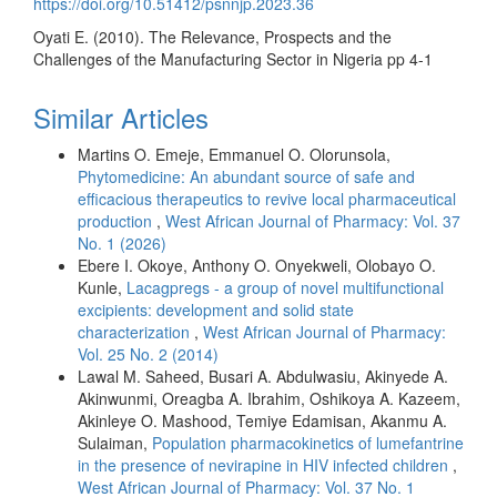
https://doi.org/10.51412/psnnjp.2023.36
Oyati E. (2010). The Relevance, Prospects and the
Challenges of the Manufacturing Sector in Nigeria pp 4-1
Similar Articles
Martins O. Emeje, Emmanuel O. Olorunsola,
Phytomedicine: An abundant source of safe and
efficacious therapeutics to revive local pharmaceutical
production
,
West African Journal of Pharmacy: Vol. 37
No. 1 (2026)
Ebere I. Okoye, Anthony O. Onyekweli, Olobayo O.
Kunle,
Lacagpregs - a group of novel multifunctional
excipients: development and solid state
characterization
,
West African Journal of Pharmacy:
Vol. 25 No. 2 (2014)
Lawal M. Saheed, Busari A. Abdulwasiu, Akinyede A.
Akinwunmi, Oreagba A. Ibrahim, Oshikoya A. Kazeem,
Akinleye O. Mashood, Temiye Edamisan, Akanmu A.
Sulaiman,
Population pharmacokinetics of lumefantrine
in the presence of nevirapine in HIV infected children
,
West African Journal of Pharmacy: Vol. 37 No. 1