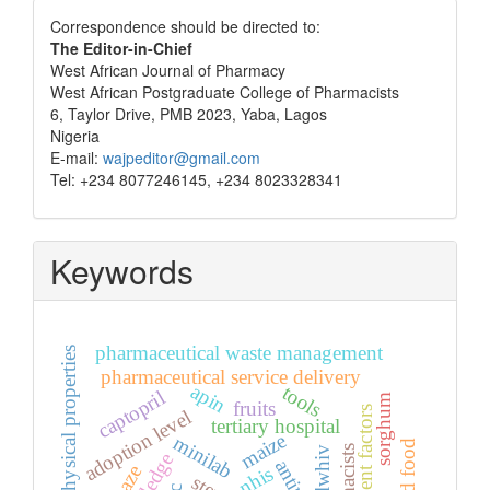
Correspondence
Correspondence should be directed to:
The Editor-in-Chief
West African Journal of Pharmacy
West African Postgraduate College of Pharmacists
6, Taylor Drive, PMB 2023, Yaba, Lagos
Nigeria
E-mail:
wajpeditor@gmail.com
Tel: +234 8077246145, +234 8023328341
Keywords
pharmaceutical waste management
physical properties
pharmaceutical service delivery
apin
tools
captopril
sorghum
fruits
patient factors
adoption level
tertiary hospital
maize
minilab
plwhiv
nhis