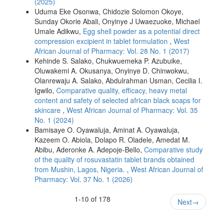
(2025)
Uduma Eke Osonwa, Chidozie Solomon Okoye,
Sunday Okorie Abali, Onyinye J Uwaezuoke, Michael
Umale Adikwu,
Egg shell powder as a potential direct
compression excipient in tablet formulation
,
West
African Journal of Pharmacy: Vol. 28 No. 1 (2017)
Kehinde S. Salako, Chukwuemeka P. Azubuike,
Oluwakemi A. Okusanya, Onyinye D. Chinwokwu,
Olanrewaju A. Salako, Abdulrahman Usman, Cecilia I.
Igwilo,
Comparative quality, efficacy, heavy metal
content and safety of selected african black soaps for
skincare
,
West African Journal of Pharmacy: Vol. 35
No. 1 (2024)
Bamisaye O. Oyawaluja, Aminat A. Oyawaluja,
Kazeem O. Abiola, Dolapo R. Oladele, Amedat M.
Abibu, Aderonke A. Adepoje-Bello,
Comparative study
of the quality of rosuvastatin tablet brands obtained
from Mushin, Lagos, Nigeria.
,
West African Journal of
Pharmacy: Vol. 37 No. 1 (2026)
1-10 of 178
Next
→