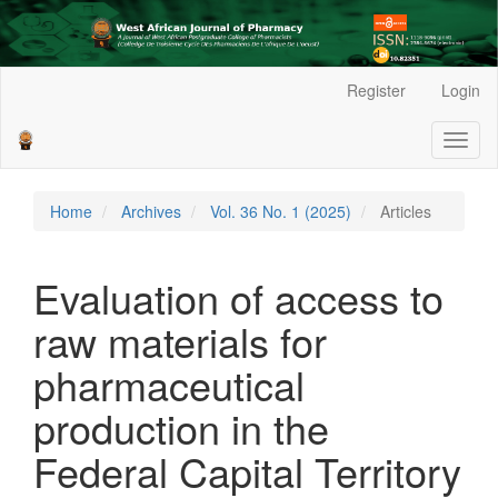
Main
Register
Login
Navigation
Main
Toggl
Content
naviga
Sidebar
Home
Archives
Vol. 36 No. 1 (2025)
Articles
Evaluation of access to
raw materials for
pharmaceutical
production in the
Federal Capital Territory