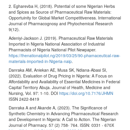
2. Egharevba H, (2018). Potential of some Nigerian Herbs
and Spices as Source of Pharmaceutical Raw Materials:
Opportuinity for Global Market Competitiveness. International
Journal of Pharmacognosy and Phytochemical Research
9(12).
Adeniyi-Jackson J. (2019). Phamaceutical Raw Materials
Imported in Nigeria National Association of Industrial
Pharmacists of Nigeria National Pilot Newpaper.
https://thenationalpilot.ng/2019/03/25/90-phamaceutical-raw-
materials-imported-in-Nigeria-naip
.
Danraka AM, Aniekan AE, Musa SK, Ndiana-Abasi SI,
(2022). Evaluation of Drug Pricing in Nigeria: A Focus on
Affordability and Availability of Essential Medicines in Federal
Capital Territory Abuja. Journal of Health, Medicine and
Nursing, Vol. 97: 1-10. DOI
https://doi.org/10.7176/JHMN
ISSN 2422-8419
Danraka A and Akande A, (2023). The Significance of
Synthetic Chemistry in Advancing Pharmaceutical Research
and Development in Nigeria: A Call to Action. The Nigerian
Journal of Pharmacy. 57 (2) 758- 764. ISSN: 0331 - 670X